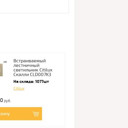
Встраиваемый
лестничный
светильник Citilux
Скалли CLD007K3
На складе: 1077шт
Citilux
00
руб.
рзину