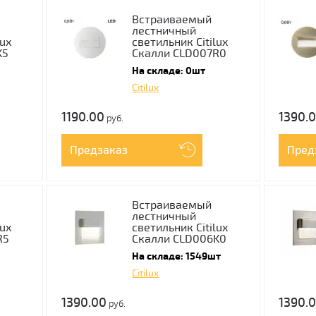
Встраиваемый
лестничный
lux
светильник Citilux
K5
Скалли CLD007R0
На складе: 0шт
Citilux
1190.00
1390.
руб.
Предзаказ
Пред
Встраиваемый
лестничный
lux
светильник Citilux
R5
Скалли CLD006K0
На складе: 1549шт
Citilux
1390.00
1390.
руб.