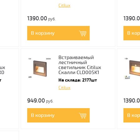
Citilux
1390.00
1390.
руб.
В корзину
В ко
Встраиваемый
лестничный
lux
светильник Citilux
K0
Скалли CLD005K1
т
На складе: 2177шт
Citilux
949.00
1390.
руб.
В корзину
В ко