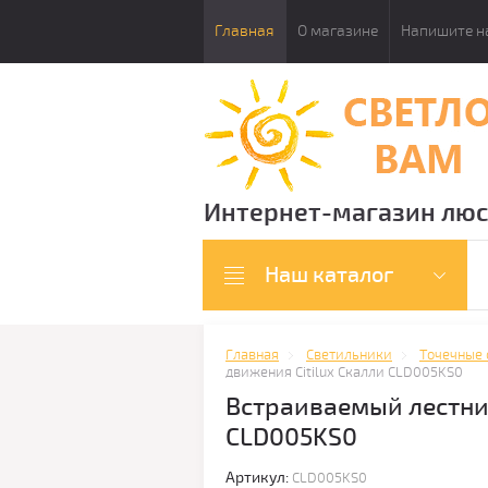
Главная
О магазине
Напишите н
Интернет-магазин люс
Наш каталог
Главная
Светильники
Точечные 
движения Citilux Скалли CLD005KS0
Встраиваемый лестнич
CLD005KS0
Артикул:
CLD005KS0