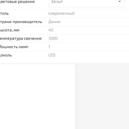
Цветовые решения
Белый
тиль
современный
трана-производитель
Дания
ысота, мм
40
емпература свечения
3000
Мощность ламп
1
Цоколь
LED