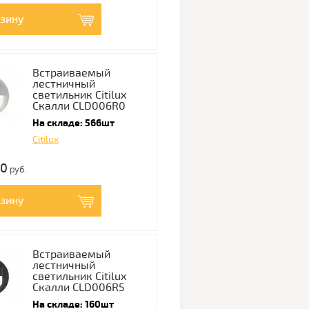
рзину
Встраиваемый
лестничный
светильник Citilux
Скалли CLD006R0
На складе: 566шт
Citilux
00
руб.
рзину
Встраиваемый
лестничный
светильник Citilux
Скалли CLD006R5
На складе: 160шт