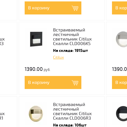
В корзину
В ко
Встраиваемый
лестничный
lux
светильник Citilux
K3
Скалли CLD006K5
На складе: 1915шт
Citilux
1390.00
1390.
руб.
В корзину
В ко
Встраиваемый
лестничный
lux
светильник Citilux
R1
Скалли CLD006R3
На складе: 106шт