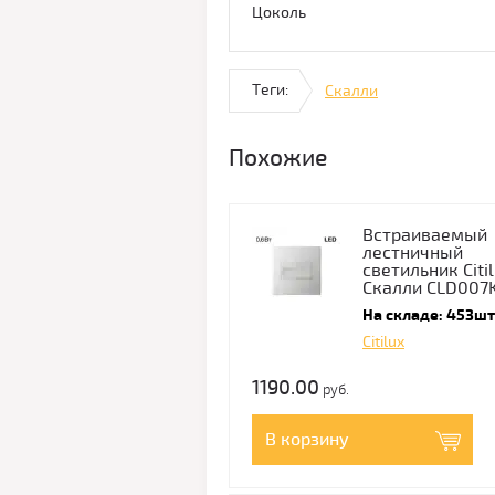
Цоколь
Теги:
Скалли
Похожие
Встраиваемый
лестничный
светильник Citi
Скалли CLD007
На складе: 453шт
Citilux
1190.00
руб.
В корзину