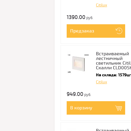
Citilux
1390.00
руб.
Предзаказ
Встраиваемый
лестничный
светильник Citi
Скалли CLD005
На складе: 1579ш
Citilux
949.00
руб.
В корзину
Встраиваемый