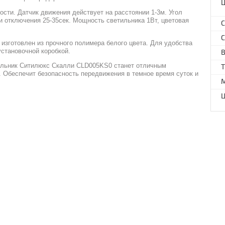
сти. Датчик движения действует на расстоянии 1-3м. Угол
и отключения 25-35сек. Мощность светильника 1Вт, цветовая
С
С
изготовлен из прочного полимера белого цвета. Для удобства
установочной коробкой.
В
ильник
Ситилюкс Скалли CLD005KS0
станет отличным
Т
. Обеспечит безопасность передвижения в темное время суток и