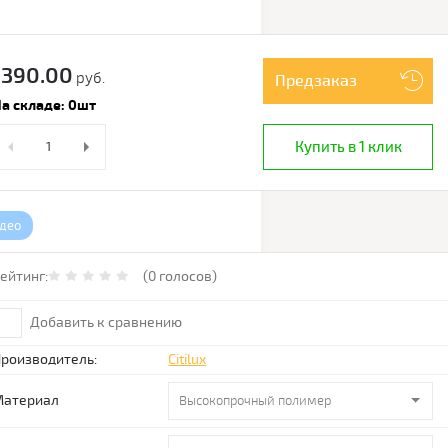
1390.00
руб.
Предзаказ
а складе: 0шт
Купить в 1 клик
део
ейтинг:
(0 голосов)
Добавить к сравнению
роизводитель:
Citilux
Материал
Высокопрочный полимер