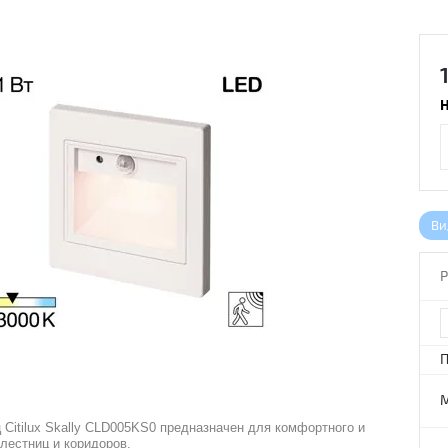
Н
Ви
Р
П
ц
Citilux Skally CLD005KS0
предназначен для комфортного и
лестниц и коридоров.