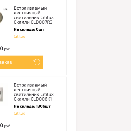
Встраиваемый
лестничный
светильник Citilux
Скалли CLD007R3
На складе: 0шт
Citilux
00
руб.
заказ
Встраиваемый
лестничный
светильник Citilux
Скалли CLD006K1
На складе: 1306шт
Citilux
00
руб.