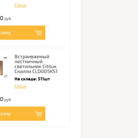
Citilux
00
руб.
рзину
Встраиваемый
лестничный
светильник Citilux
Скалли CLD005KS1
На складе: 511шт
Citilux
00
руб.
рзину