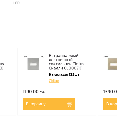
LED
Встраиваемый
лестничный
lux
светильник Citilux
K0
Скалли CLD007K1
На складе: 125шт
Citilux
1190.00
1390.
руб.
В корзину
В ко